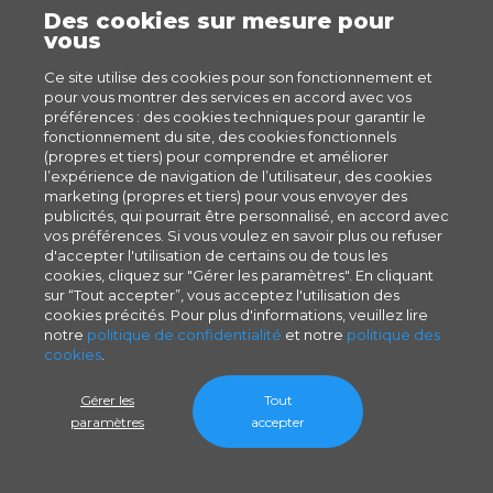
GIFTA
Des cookies sur mesure pour
vous
MENTIONS LÉGALES
Ce site utilise des cookies pour son fonctionnement et
Politique des Cookies
pour vous montrer des services en accord avec vos
préférences : des cookies techniques pour garantir le
Politique de Confidentialité
fonctionnement du site, des cookies fonctionnels
Conditions générales de vente
(propres et tiers) pour comprendre et améliorer
l’expérience de navigation de l’utilisateur, des cookies
Mentions légales
marketing (propres et tiers) pour vous envoyer des
Conditions d'utilisation
publicités, qui pourrait être personnalisé, en accord avec
vos préférences. Si vous voulez en savoir plus ou refuser
Politique de confidentialité du Service Satisfaction
d'accepter l'utilisation de certains ou de tous les
Client
cookies, cliquez sur "Gérer les paramètres". En cliquant
sur “Tout accepter”, vous acceptez l'utilisation des
cookies précités. Pour plus d'informations, veuillez lire
notre
politique de confidentialité
et notre
politique des
cookies
.
Gérer les
Tout
paramètres
accepter
Copyright © Easyflyer, a Cimpress Company