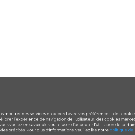
ous montrer des services en accord avec vos préférences : des cookie
iorer l’expérience de navigation de l’utilisateur, des cookies marketi
ous voulez en savoir plus ou refuser d'accepter l'utilisation de certain
ies précités. Pour plus d'informations, veuillez lire notre
politique de 