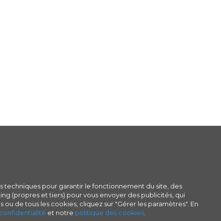
s techniques pour garantir le fonctionnement du site, des
ng (propres et tiers) pour vous envoyer des publicités, qui
s ou de tous les cookies, cliquez sur "Gérer les paramètres". En
confidentialité
et notre
politique des cookies
.