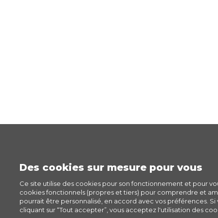
Des cookies sur mesure pour vous
Ce site utilise des cookies pour son fonctionnement et pour v
cookies fonctionnels (propres et tiers) pour comprendre et amél
pourrait être personnalisé, en accord avec vos préférences. Si v
cliquant sur “Tout accepter”, vous acceptez l'utilisation des cook