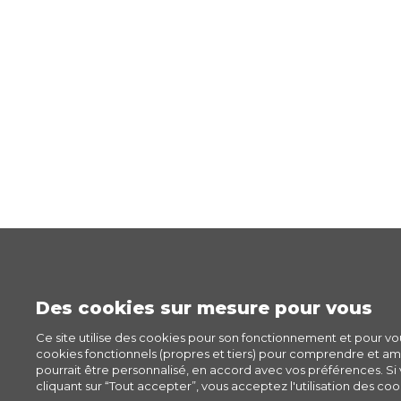
Des cookies sur mesure pour vous
Ce site utilise des cookies pour son fonctionnement et pour v
cookies fonctionnels (propres et tiers) pour comprendre et amél
pourrait être personnalisé, en accord avec vos préférences. Si v
cliquant sur “Tout accepter”, vous acceptez l'utilisation des cook