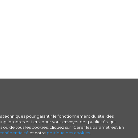
s techniques pour garantir le fonctionnement du site, des
ng (propres et tiers) pour vous envoyer des publicités, qui
s ou de tous les cookies, cliquez sur "Gérer les paramètres". En
confidentialité
et notre
politique des cookies
.