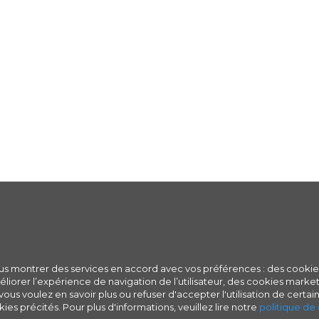
ous montrer des services en accord avec vos préférences : des cookie
iorer l’expérience de navigation de l’utilisateur, des cookies marketi
ous voulez en savoir plus ou refuser d'accepter l'utilisation de certain
ies précités. Pour plus d'informations, veuillez lire notre
politique de 