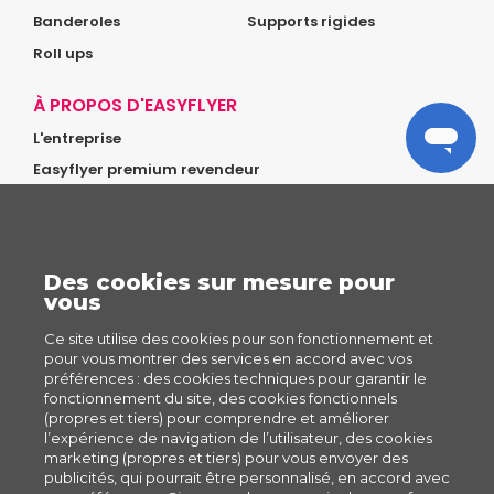
Banderoles
Supports rigides
Roll ups
À PROPOS D'EASYFLYER
L'entreprise
Easyflyer premium revendeur
Glossaire
NOTRE RÉSEAU
GIFTA
Des cookies sur mesure pour
vous
MENTIONS LÉGALES
Ce site utilise des cookies pour son fonctionnement et
Politique des Cookies
pour vous montrer des services en accord avec vos
préférences : des cookies techniques pour garantir le
Politique de Confidentialité
fonctionnement du site, des cookies fonctionnels
Conditions générales de vente
(propres et tiers) pour comprendre et améliorer
l’expérience de navigation de l’utilisateur, des cookies
Mentions légales
marketing (propres et tiers) pour vous envoyer des
Conditions d'utilisation
publicités, qui pourrait être personnalisé, en accord avec