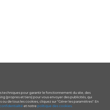
s techniques pour garantir le fonctionnement du site, des
ng (propres et tiers) pour vous envoyer des publicités, qui
s ou de tous les cookies, cliquez sur "Gérer les paramètres". En
confidentialité
et notre
politique des cookies
.