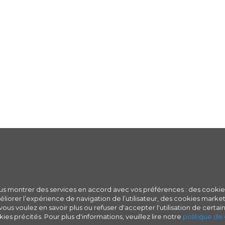
ous montrer des services en accord avec vos préférences : des cookie
iorer l’expérience de navigation de l’utilisateur, des cookies marketi
ous voulez en savoir plus ou refuser d'accepter l'utilisation de certain
ies précités. Pour plus d'informations, veuillez lire notre
politique de 