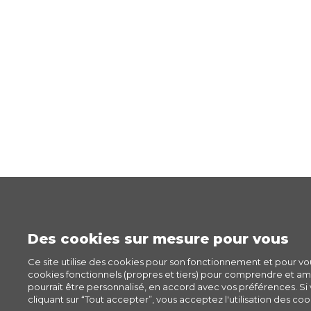
Des cookies sur mesure pour vous
Ce site utilise des cookies pour son fonctionnement et pour v
cookies fonctionnels (propres et tiers) pour comprendre et amél
pourrait être personnalisé, en accord avec vos préférences. Si v
cliquant sur “Tout accepter”, vous acceptez l'utilisation des cook