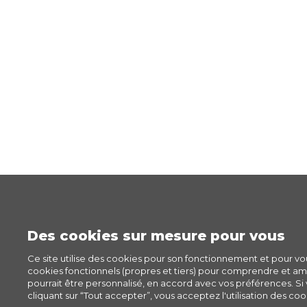
Des cookies sur mesure pour vous
Ce site utilise des cookies pour son fonctionnement et pour v
cookies fonctionnels (propres et tiers) pour comprendre et amél
pourrait être personnalisé, en accord avec vos préférences. Si v
cliquant sur “Tout accepter”, vous acceptez l'utilisation des cook