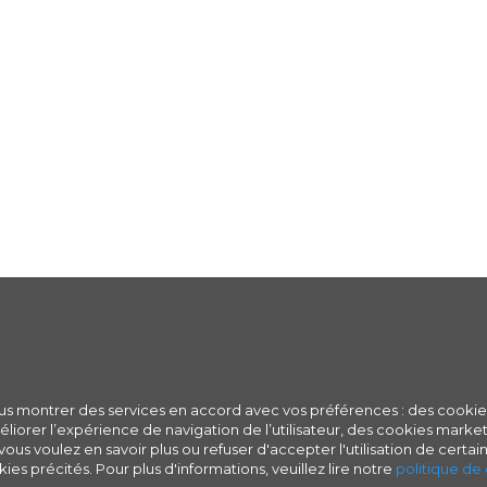
ous montrer des services en accord avec vos préférences : des cookie
iorer l’expérience de navigation de l’utilisateur, des cookies marketi
ous voulez en savoir plus ou refuser d'accepter l'utilisation de certain
ies précités. Pour plus d'informations, veuillez lire notre
politique de 