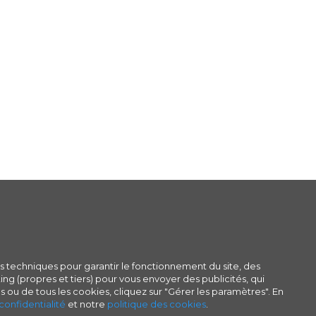
s techniques pour garantir le fonctionnement du site, des
ng (propres et tiers) pour vous envoyer des publicités, qui
s ou de tous les cookies, cliquez sur "Gérer les paramètres". En
confidentialité
et notre
politique des cookies
.