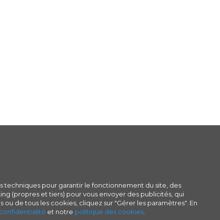
s techniques pour garantir le fonctionnement du site, des
ng (propres et tiers) pour vous envoyer des publicités, qui
s ou de tous les cookies, cliquez sur "Gérer les paramètres". En
confidentialité
et notre
politique des cookies
.