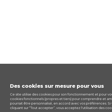
Des cookies sur mesure pour vous
Ce site utilise des cookies pour son fonctionnement et pour v
cookies fonctionnels (propres et tiers) pour comprendre et amél
pourrait être personnalisé, en accord avec vos préférences. Si v
cliquant sur “Tout accepter”, vous acceptez l'utilisation des cook