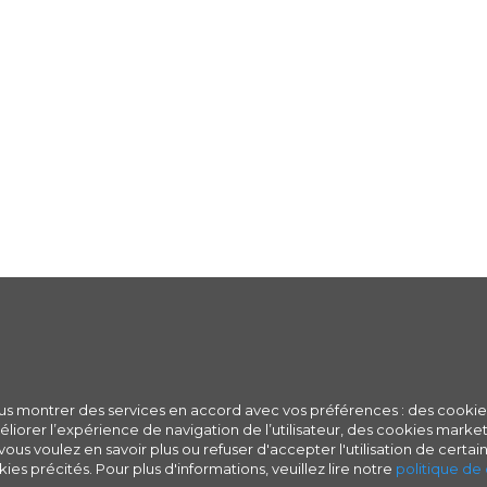
ous montrer des services en accord avec vos préférences : des cookie
iorer l’expérience de navigation de l’utilisateur, des cookies marketi
ous voulez en savoir plus ou refuser d'accepter l'utilisation de certain
ies précités. Pour plus d'informations, veuillez lire notre
politique de 