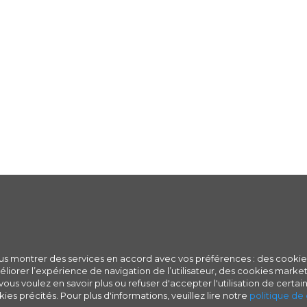
ous montrer des services en accord avec vos préférences : des cookie
iorer l’expérience de navigation de l’utilisateur, des cookies marketi
ous voulez en savoir plus ou refuser d'accepter l'utilisation de certain
ies précités. Pour plus d'informations, veuillez lire notre
politique de 