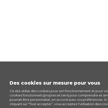
Des cookies sur mesure pour vous
Ce site utilise des cookies pour son fonctionnement et pour v
cookies fonctionnels (propres et tiers) pour comprendre et amél
pourrait être personnalisé, en accord avec vos préférences. Si v
cliquant sur “Tout accepter”, vous acceptez l'utilisation des cook