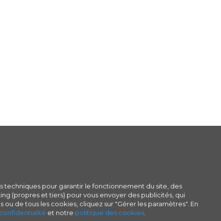
s techniques pour garantir le fonctionnement du site, des
ng (propres et tiers) pour vous envoyer des publicités, qui
s ou de tous les cookies, cliquez sur "Gérer les paramètres". En
confidentialité
et notre
politique des cookies
.