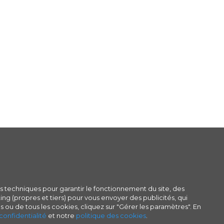
s techniques pour garantir le fonctionnement du site, des
ng (propres et tiers) pour vous envoyer des publicités, qui
s ou de tous les cookies, cliquez sur "Gérer les paramètres". En
confidentialité
et notre
politique des cookies
.