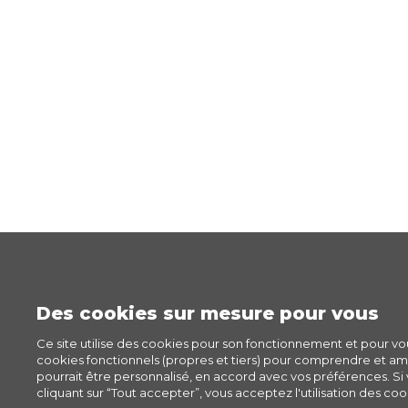
Des cookies sur mesure pour vous
Ce site utilise des cookies pour son fonctionnement et pour v
cookies fonctionnels (propres et tiers) pour comprendre et amél
pourrait être personnalisé, en accord avec vos préférences. Si v
cliquant sur “Tout accepter”, vous acceptez l'utilisation des cook