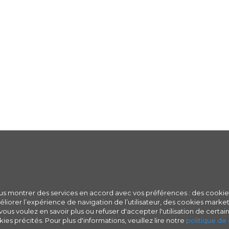
ous montrer des services en accord avec vos préférences : des cookie
iorer l’expérience de navigation de l’utilisateur, des cookies marketi
ous voulez en savoir plus ou refuser d'accepter l'utilisation de certain
ies précités. Pour plus d'informations, veuillez lire notre
politique de 