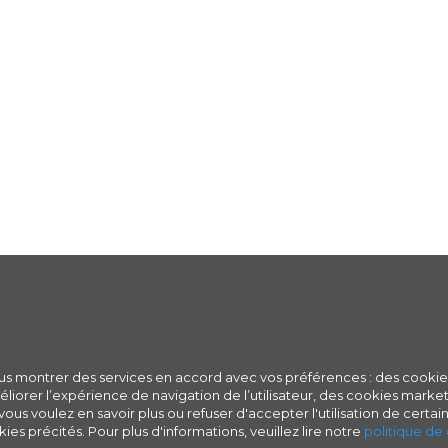
ous montrer des services en accord avec vos préférences : des cookie
iorer l’expérience de navigation de l’utilisateur, des cookies marketi
ous voulez en savoir plus ou refuser d'accepter l'utilisation de certain
ies précités. Pour plus d'informations, veuillez lire notre
politique de 