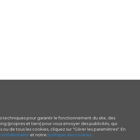
s techniques pour garantir le fonctionnement du site, des
ng (propres et tiers) pour vous envoyer des publicités, qui
s ou de tous les cookies, cliquez sur "Gérer les paramètres". En
confidentialité
et notre
politique des cookies
.