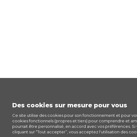
Des cookies sur mesure pour vous
Ce site utilise des cookies pour son fonctionnement et pour v
cookies fonctionnels (propres et tiers) pour comprendre et amél
pourrait être personnalisé, en accord avec vos préférences. Si v
cliquant sur “Tout accepter”, vous acceptez l'utilisation des cook