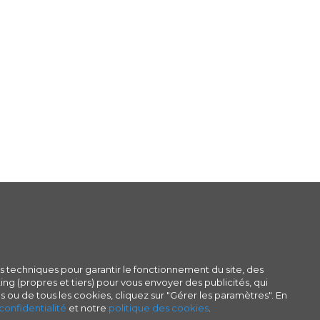
s techniques pour garantir le fonctionnement du site, des
ng (propres et tiers) pour vous envoyer des publicités, qui
s ou de tous les cookies, cliquez sur "Gérer les paramètres". En
confidentialité
et notre
politique des cookies
.