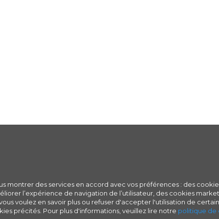
ous montrer des services en accord avec vos préférences : des cookie
iorer l’expérience de navigation de l’utilisateur, des cookies marketi
ous voulez en savoir plus ou refuser d'accepter l'utilisation de certain
ies précités. Pour plus d'informations, veuillez lire notre
politique de 