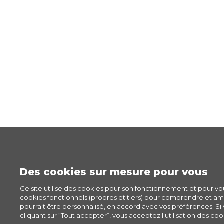
Des cookies sur mesure pour vous
Ce site utilise des cookies pour son fonctionnement et pour v
cookies fonctionnels (propres et tiers) pour comprendre et amél
pourrait être personnalisé, en accord avec vos préférences. Si v
cliquant sur “Tout accepter”, vous acceptez l'utilisation des cook