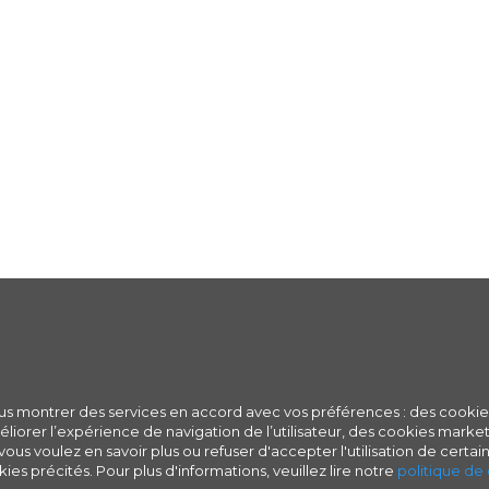
ous montrer des services en accord avec vos préférences : des cookie
iorer l’expérience de navigation de l’utilisateur, des cookies marketi
ous voulez en savoir plus ou refuser d'accepter l'utilisation de certain
ies précités. Pour plus d'informations, veuillez lire notre
politique de 