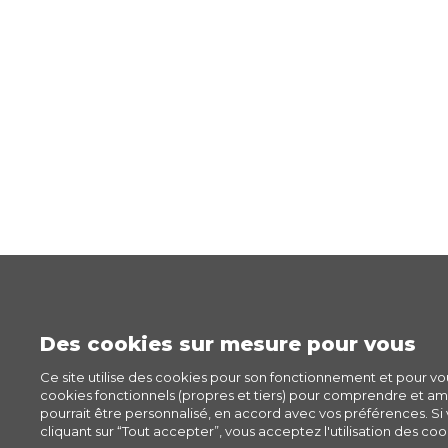
Des cookies sur mesure pour vous
Ce site utilise des cookies pour son fonctionnement et pour v
cookies fonctionnels (propres et tiers) pour comprendre et amél
pourrait être personnalisé, en accord avec vos préférences. Si v
cliquant sur “Tout accepter”, vous acceptez l'utilisation des cook