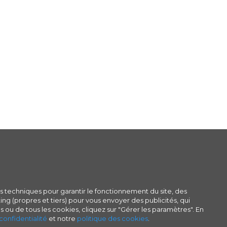
s techniques pour garantir le fonctionnement du site, des
ng (propres et tiers) pour vous envoyer des publicités, qui
s ou de tous les cookies, cliquez sur "Gérer les paramètres". En
confidentialité
et notre
politique des cookies
.