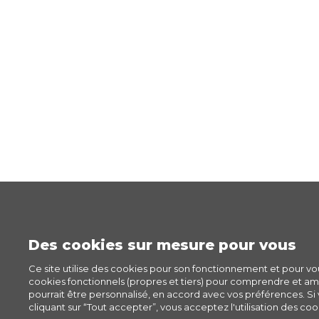
Des cookies sur mesure pour vous
Ce site utilise des cookies pour son fonctionnement et pour v
cookies fonctionnels (propres et tiers) pour comprendre et amél
pourrait être personnalisé, en accord avec vos préférences. Si v
cliquant sur “Tout accepter”, vous acceptez l'utilisation des cook