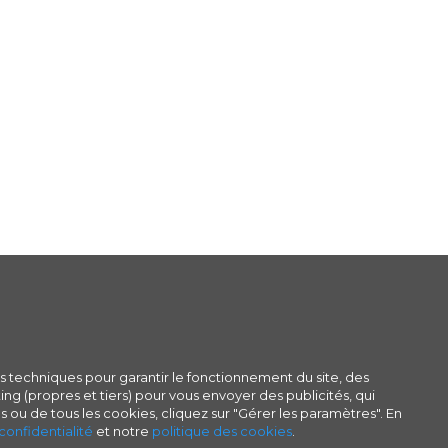
s techniques pour garantir le fonctionnement du site, des
ng (propres et tiers) pour vous envoyer des publicités, qui
s ou de tous les cookies, cliquez sur "Gérer les paramètres". En
confidentialité
et notre
politique des cookies
.