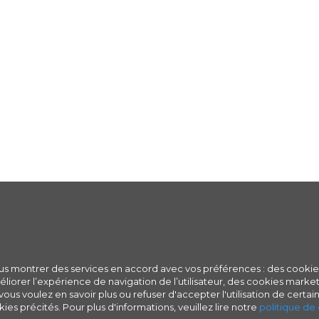
ous montrer des services en accord avec vos préférences : des cookie
iorer l’expérience de navigation de l’utilisateur, des cookies marketi
ous voulez en savoir plus ou refuser d'accepter l'utilisation de certain
ies précités. Pour plus d'informations, veuillez lire notre
politique de 