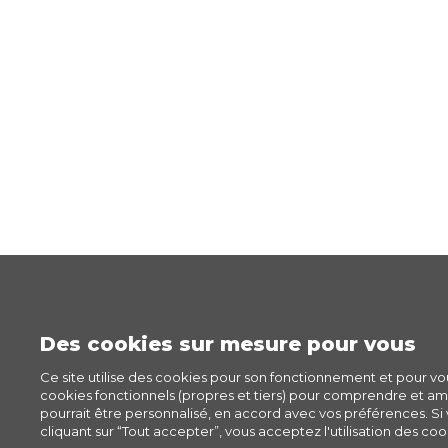
Des cookies sur mesure pour vous
Ce site utilise des cookies pour son fonctionnement et pour v
cookies fonctionnels (propres et tiers) pour comprendre et amél
pourrait être personnalisé, en accord avec vos préférences. Si v
cliquant sur “Tout accepter”, vous acceptez l'utilisation des cook