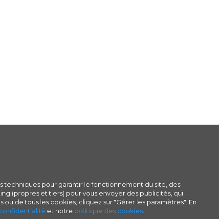
s techniques pour garantir le fonctionnement du site, des
ng (propres et tiers) pour vous envoyer des publicités, qui
s ou de tous les cookies, cliquez sur "Gérer les paramètres". En
confidentialité
et notre
politique des cookies
.