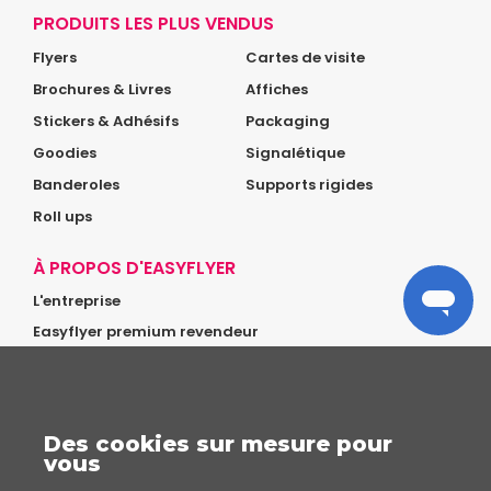
PRODUITS LES PLUS VENDUS
Flyers
Cartes de visite
Brochures & Livres
Affiches
Stickers & Adhésifs
Packaging
Goodies
Signalétique
Banderoles
Supports rigides
Roll ups
À PROPOS D'EASYFLYER
L'entreprise
Easyflyer premium revendeur
Glossaire
NOTRE RÉSEAU
GIFTA
Des cookies sur mesure pour
vous
MENTIONS LÉGALES