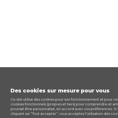
Des cookies sur mesure pour vous
Ce site utilise des cookies pour son fonctionnement et pour v
cookies fonctionnels (propres et tiers) pour comprendre et amél
pourrait être personnalisé, en accord avec vos préférences. Si v
cliquant sur “Tout accepter”, vous acceptez l'utilisation des cook