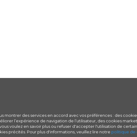
ous montrer des services en accord avec vos préférences : des cookie
iorer l’expérience de navigation de l’utilisateur, des cookies marketi
ous voulez en savoir plus ou refuser d'accepter l'utilisation de certain
ies précités. Pour plus d'informations, veuillez lire notre
politique de 