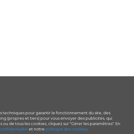
s techniques pour garantir le fonctionnement du site, des
ng (propres et tiers) pour vous envoyer des publicités, qui
s ou de tous les cookies, cliquez sur "Gérer les paramètres". En
confidentialité
et notre
politique des cookies
.